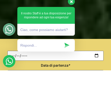
Il nostro Staff è a tua disposizione per
rispondere ad ogni tua esigenza!
Ciao, come possiamo aiutarti?
Data di arrivo
*
Data di partenza
*
Adulti
*
Bambini