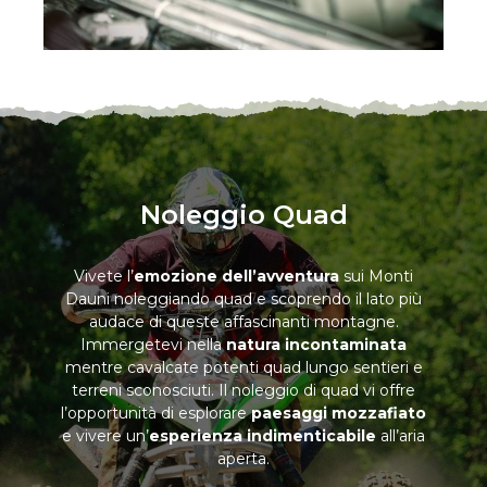
Noleggio Quad
Vivete l’
emozione dell’avventura
sui Monti
Dauni noleggiando quad e scoprendo il lato più
audace di queste affascinanti montagne.
Immergetevi nella
natura incontaminata
mentre cavalcate potenti quad lungo sentieri e
terreni sconosciuti. Il noleggio di quad vi offre
l’opportunità di esplorare
paesaggi mozzafiato
e vivere un’
esperienza indimenticabile
all’aria
aperta.