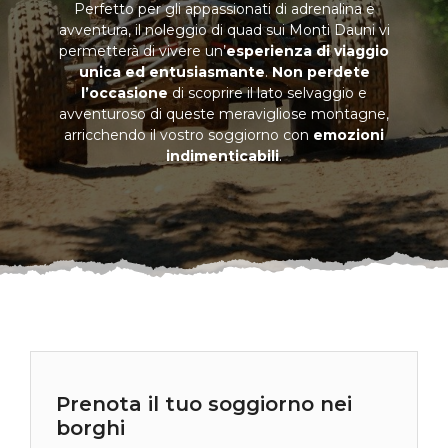
Perfetto per gli appassionati di adrenalina e
avventura, il noleggio di quad sui Monti Dauni vi
permetterà di vivere un’
esperienza di viaggio
unica ed entusiasmante
.
Non perdete
l’occasione
di scoprire il lato selvaggio e
avventuroso di queste meravigliose montagne,
arricchendo il vostro soggiorno con
emozioni
indimenticabili
.
Prenota il tuo soggiorno nei
borghi