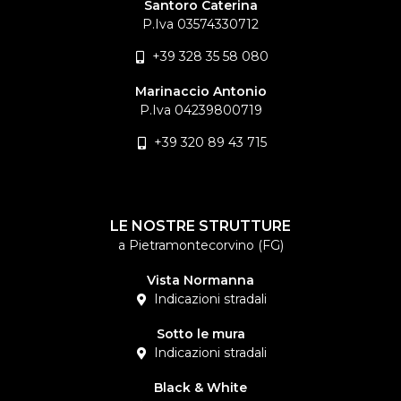
Santoro Caterina
P.Iva 03574330712
+39 328 35 58 080
Marinaccio Antonio
P.Iva 04239800719
+39 320 89 43 715
LE NOSTRE STRUTTURE
a Pietramontecorvino (FG)
Vista Normanna
Indicazioni stradali
Sotto le mura
Indicazioni stradali
Black & White